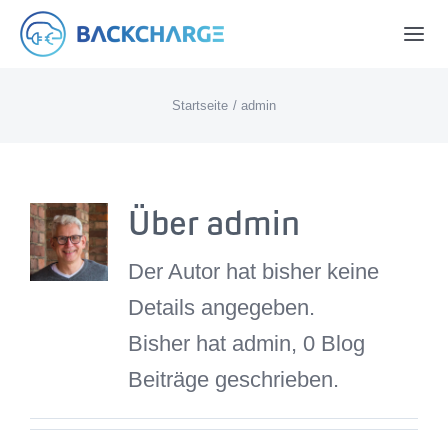
Zum
Togg
Inhalt
Navi
springen
Startseite
admin
BackCharge-Karte
Einsatzgebiet
Über
admin
Preise
Der Autor hat bisher keine
Details angegeben.
Kontakt
Bisher hat admin, 0 Blog
Beiträge geschrieben.